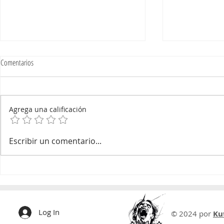
Comentarios
Agrega una calificación
RUKA & ROLL | el sur encendido, la
RUTA 5 FEST de
Escribir un comentario...
memoria amplificada y una escena que
una noche de rock
exige futuro
Log In
© 2024 por
Ku