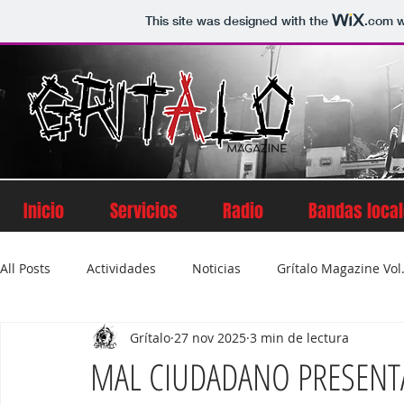
This site was designed with the
.com
w
Inicio
Servicios
Radio
Bandas loca
All Posts
Actividades
Noticias
Grítalo Magazine Vol.
Grítalo
27 nov 2025
3 min de lectura
Grítalo Magazine Volumen 2
Grítalo Magazine Vol. 5
MAL CIUDADANO PRESENTA