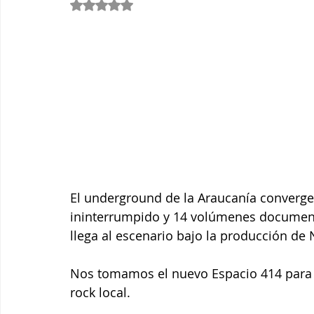
Obtuvo NaN de 5 estrellas.
Grítalo Magazine Vol.10
Grítalo Magazine Vol. 11
D
Grítalo Magazine Vol 4
Grítalo Magazine Vol 7
Grít
Grítalo Magazine Vol. 14
Grítalo Magazine Vol.15
El underground de la Araucanía converge.
ininterrumpido y 14 volúmenes documenta
llega al escenario bajo la producción de
Nos tomamos el nuevo Espacio 414 para ce
rock local.