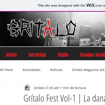
This site was designed with the
.com
w
Inicio
Servicios
Radio
Bandas loca
All Posts
Actividades
Noticias
Grítalo Magazine Vol.
Grítalo Cl
20 abr
1 min de lectura
Grítalo Magazine Volumen 2
Grítalo Magazine Vol. 5
Grítalo Fest Vol-1 | La dan