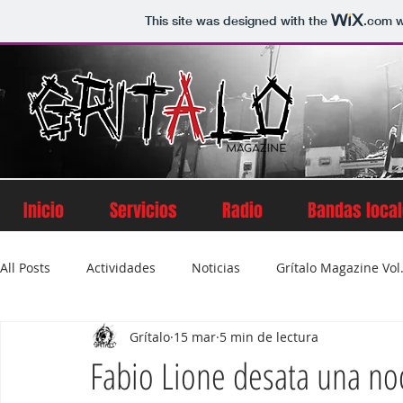
This site was designed with the
.com
w
Inicio
Servicios
Radio
Bandas loca
All Posts
Actividades
Noticias
Grítalo Magazine Vol.
Grítalo
15 mar
5 min de lectura
Grítalo Magazine Volumen 2
Grítalo Magazine Vol. 5
Fabio Lione desata una no