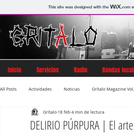
This site was designed with the
.com
w
Inicio
Servicios
Radio
Bandas loca
All Posts
Actividades
Noticias
Grítalo Magazine Vol.
Grítalo
18 feb
4 min de lectura
Grítalo Magazine Volumen 2
Grítalo Magazine Vol. 5
DELIRIO PÚRPURA | El arte