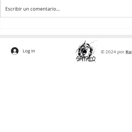
Grítalo Magazine volumen 13 año 2
Escribir un comentario...
Log In
© 2024 por
Ku