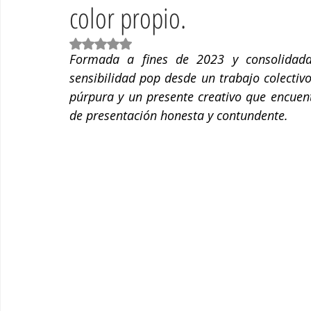
color propio.
Grítalo Magazine Vol.10
Grítalo Magazine Vol. 11
D
Obtuvo NaN de 5 estrellas.
Formada a fines de 2023 y consolidada 
Grítalo Magazine Vol 4
Grítalo Magazine Vol 7
Grít
sensibilidad pop desde un trabajo colectivo
púrpura y un presente creativo que encuent
de presentación honesta y contundente.
Grítalo Magazine Vol. 14
Grítalo Magazine Vol.15